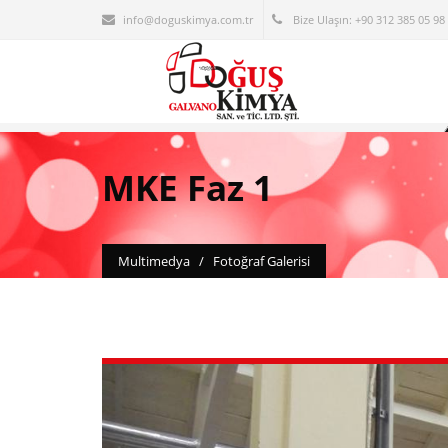
info@doguskimya.com.tr
Bize Ulaşın: +90 312 385 05 98 
MKE Faz 1
Multimedya
/
Fotoğraf Galerisi