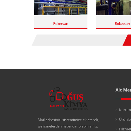
Roketsan
Roketsan
Alt Me
Kurum
Ürünle
Mail adresinizi sistemimize ekleterek,
gelişmelerden haberdar olabilirsiniz.
Hizmet