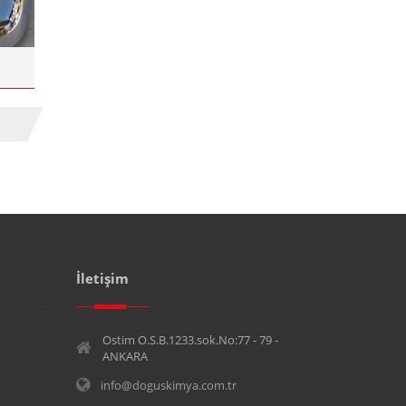
İletişim
Ostim O.S.B.1233.sok.No:77 - 79 -
ANKARA
info@doguskimya.com.tr