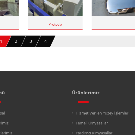
Prototip
1
2
3
4
nü
Ürünlerimiz
sal
Hizmet Verilen Yüzey İşlemler
rimiz
Temel Kimyasallar
lerimiz
Yardımcı Kimyasallar