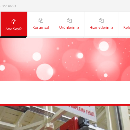
- 385 06 93
Kurumsal
Ürünlerimiz
Hizmetlerimiz
Ref
Ana Sayfa