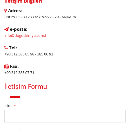
İletişim Bilgileri
Adres:
Ostim O.S.B.1233.sok.No:77 - 79 - ANKARA
e-posta:
info@doguskimya.com.tr
Tel:
+90 312 385 05 98 - 385 06 93
Fax:
+90 312 385 07 71
İletişim Formu
İsim
*