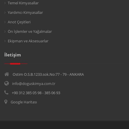
Temel Kimyasallar
Yardımcı Kimyasallar
Anot Çeşitleri
Ön İşlemler ve Yağalmalar
Ekipman ve Aksesuarlar
İletişim
Ostim O.S.B.1233.sok.No:77 - 79 - ANKARA
info@doguskimya.com.tr
+90 312 385 05 98 - 385 06 93
Google Haritası