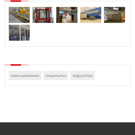
kalite politikasmız
misyonumuz
doğuş kimya